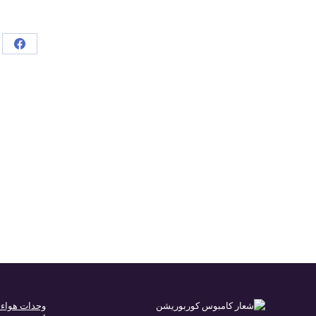
hare
on
book
وحدات هواء-