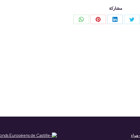
مشاركة
Share
Share
Share
Share
S
on
on
on
on
WhatsApp
Pinterest
LinkedIn
Twitter
Face
هواء