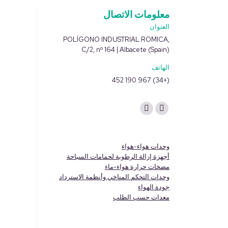
معلومات الاتصال
العنوان
POLÍGONO INDUSTRIAL ROMICA,
C/2, nº 164 | Albacete (Spain)
الهاتف
(+34) 967 190 452
Find us on:
Linkedin
YouTube
page
page
opens
opens
وحدات هواء-هواء
in
in
أجهزة إزالة الرطوبة لحمامات السباحة
مضخات حرارة هواء-ماء
new
new
وحدات التحكم المناخي وأنظمة الاسترداد
window
window
جودة الهواء
معدات حسب الطلب