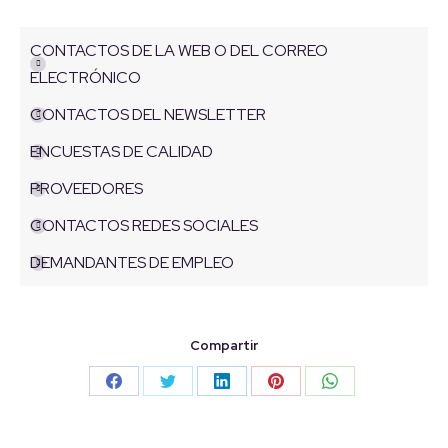
CONTACTOS DE LA WEB O DEL CORREO
ELECTRÓNICO
CONTACTOS DEL NEWSLETTER
ENCUESTAS DE CALIDAD
PROVEEDORES
CONTACTOS REDES SOCIALES
DEMANDANTES DE EMPLEO
Compartir
Share
Share
Share
Share
Share
on
on
on
on
on