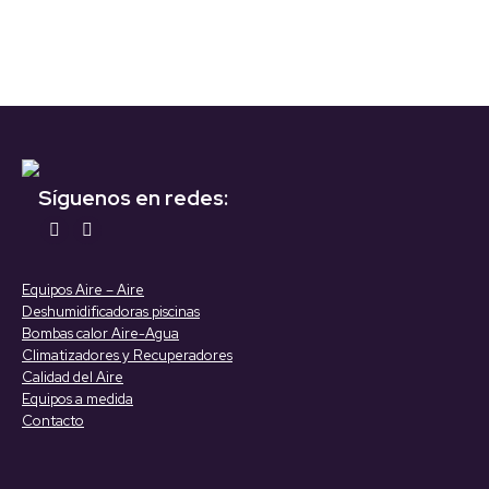
Síguenos en redes:
Encuéntranos en:
YouTube
Linkedin
page
page
Equipos Aire – Aire
opens
opens
Deshumidificadoras piscinas
in
in
Bombas calor Aire-Agua
Climatizadores y Recuperadores
new
new
Calidad del Aire
window
window
Equipos a medida
Contacto