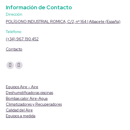
Facebook
Twitter
LinkedIn
Pinterest
WhatsApp
Información de Contacto
Dirección
POLÍGONO INDUSTRIAL ROMICA, C/2, nº 164 | Albacete (España)
Teléfono
(+34) 967 190 452
Contacto
Encuéntranos en:
YouTube
Linkedin
page
page
opens
opens
Equipos Aire – Aire
in
in
Deshumidificadoras piscinas
Bombas calor Aire-Agua
new
new
Climatizadores y Recuperadores
window
window
Calidad del Aire
Equipos a medida