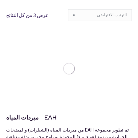
عرض ⁦3⁩ من كل النتائج
EAH – مبردات المياه
تم تطوير مجموعة EAH من مبردات المياه (الشيلرات) والمضخات
الحرارية من نوع (هواء-ماء) المجهزة بمراوح محورية بدقة متناهية