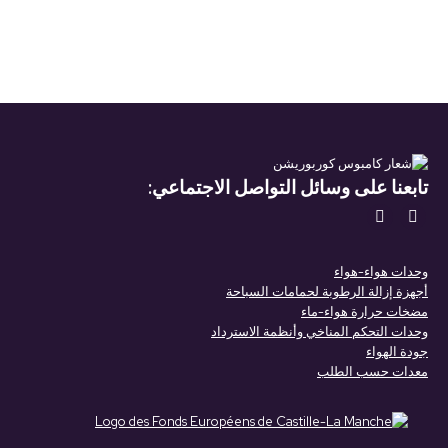
تابعنا على وسائل التواصل الاجتماعي:
تجدنا على:
يفتح
يفتح
صفحة
صفحة
وحدات هواء-هواء
LinkedIn
YouTube
أجهزة إزالة الرطوبة لحمامات السباحة
في
في
مضخات حرارة هواء-ماء
وحدات التحكم المناخي وأنظمة الاسترداد
نافذة
نافذة
جودة الهواء
جديدة
جديدة
معدات حسب الطلب