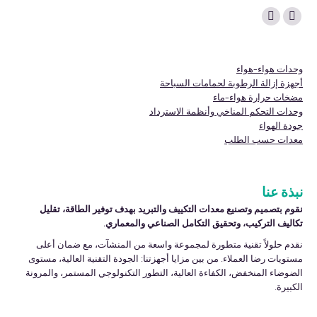
Find us on:
Linkedin
YouTube
page
page
opens
opens
وحدات هواء-هواء
in
in
أجهزة إزالة الرطوبة لحمامات السباحة
مضخات حرارة هواء-ماء
new
new
وحدات التحكم المناخي وأنظمة الاسترداد
window
window
جودة الهواء
معدات حسب الطلب
نبذة عنا
نقوم بتصميم وتصنيع معدات التكييف والتبريد بهدف توفير الطاقة، تقليل
تكاليف التركيب، وتحقيق التكامل الصناعي والمعماري.
نقدم حلولاً تقنية متطورة لمجموعة واسعة من المنشآت، مع ضمان أعلى
مستويات رضا العملاء. من بين مزايا أجهزتنا: الجودة التقنية العالية، مستوى
الضوضاء المنخفض، الكفاءة العالية، التطور التكنولوجي المستمر، والمرونة
الكبيرة.