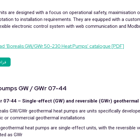
its are designed with a focus on operational safety, maximisation 
tation to installation requirements. They are equipped with a cus
flexible electronic control system with web communication and Modbu
d ‘Borealis GW/GWr 50-230 Heat Pumps’ catalogue [PDF]
قراء
pumps GW / GWr 07-44
07-44 – Single-effect (GW) and reversible (GWr) geothermal
alis GW/GWr geothermal heat pumps are units specifically develope
c or commercial geothermal installations.
eothermal heat pumps are single-effect units, with the reversible v
ted as GWr.