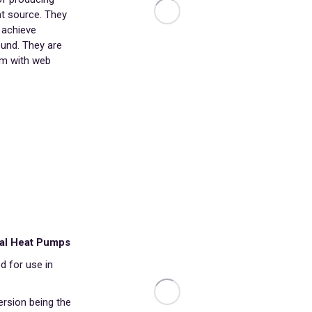
at source. They
 achieve
ound. They are
em with web
al Heat Pumps
d for use in
ersion being the