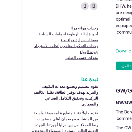
Find us on:
DHW, hea
Linkedin
YouTube
are des
page
page
optimal 
opens
opens
equipped
وحدات هواء-هواء
commun
in
in
أجهزة إزالة الرطوبة لحمامات السباحة
مضخات حرارة هواء-ماء
new
new
وحدات التحكم المناخي وأنظمة الاسترداد
window
window
Downlo
جودة الهواء
معدات حسب الطلب
ة المزيد
نبذة عنا
نقوم بتصميم وتصنيع معدات التكييف
GW/G
والتبريد بهدف توفير الطاقة، تقليل تكاليف
التركيب، وتحقيق التكامل الصناعي
GW/GWr 
والمعماري.
The Bore
نقدم حلولاً تقنية متطورة لمجموعة واسعة
commerci
من المنشآت، مع ضمان أعلى مستويات
رضا العملاء. من بين مزايا أجهزتنا: الجودة
The GW g
التقنية العالية، مستوى الضوضاء المنخفض،