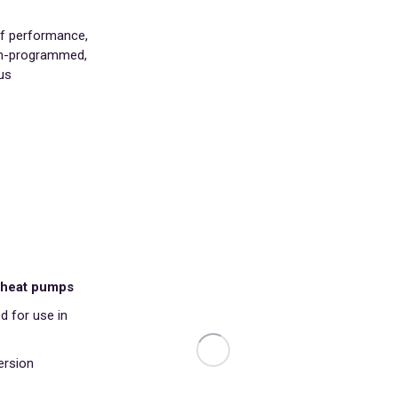
of performance,
tom-programmed,
s.
 heat pumps
d for use in
ersion