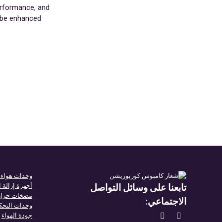
performance, and
n be enhanced
وحدات هواء-
تابعنا على وسائل التواصل
أجهزة إزالة 
مضخات حرارة
الاجتماعي:
وحدات التحكم
تجدنا على:
جودة الهواء
يفتح
يفتح