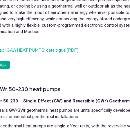
ting, or cooling by using a geothermal well or outdoor air as the he
igned to make the most of aerothermal energy whenever possible to
and very high efficiency, while conserving the energy stored undergr
 with a highly flexible, custom-programmed electronic control syst
ication and Modbus.
ad ‘GAW HEAT PUMPS’ catalogue [PDF]
قراء
Wr 50-230 heat pumps
50-230 – Single-Effect (GW) and Reversible (GWr) Geotherm
alis GW/GWr geothermal heat pumps are units specifically develope
al or industrial geothermal installations.
eothermal heat pumps are single-effect units, with the reversible v