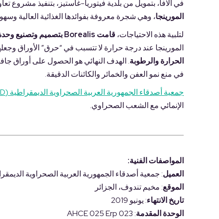
في ألافا، بتمويل من بلدية فيتوريا-غاستيز، بتنفيذ مشروع تعاوني لزراعة 2.5 هكتار من أشجار الموري
المورينجا
، وهي شجرة معروفة بفوائدها الغذائية العالية وسه
لتلبية هذه الاحتياجات،
قامت Borealis بتصميم وتصنيع وحدة مخصصة لتجفيف الغرفة
المورينجا عند درجة حرارة لا تتسبب في “حرق” الأوراق وجعله
الحرارة والرطوبة
. الهدف النهائي هو الحصول على أوراق جاف
في منع نمو العفن والخمائر والكائنات الدقيقة.
جمعية أصدقاء الجمهورية العربية الصحراوية الديمقراطية (RASD) في ألافا
الإنمائي مع الشعب الصحراوي.
المواصفات الفنية:
العميل
: جمعية أصدقاء الجمهورية العربية الصحراوية الديمقراطية (RASD) ف
الموقع
: مخيم تندوف، الجزائر
تاريخ الانتهاء
: يونيو 2019
الوحدة المقدمة
: AHCE 025 Erp 023