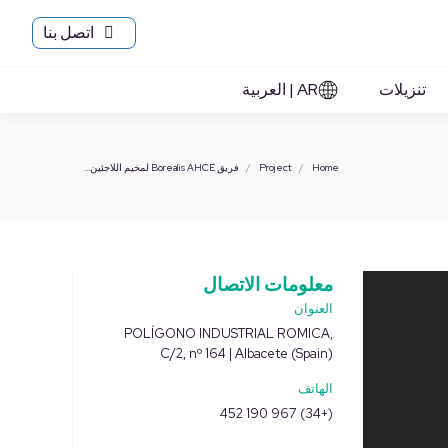
اتصل بنا
لأخبار
نبذة عنا
اتصلبنا
تنزيلات
AR | العربية
تنزيلات
AR | العربية
You are here:
Home
Project
فريق Borealis AHCE لمخيم اللاجئين…
معلومات الاتصال
العنوان
POLÍGONO INDUSTRIAL ROMICA,
C/2, nº 164 | Albacete (Spain)
الهاتف
(+34) 967 190 452