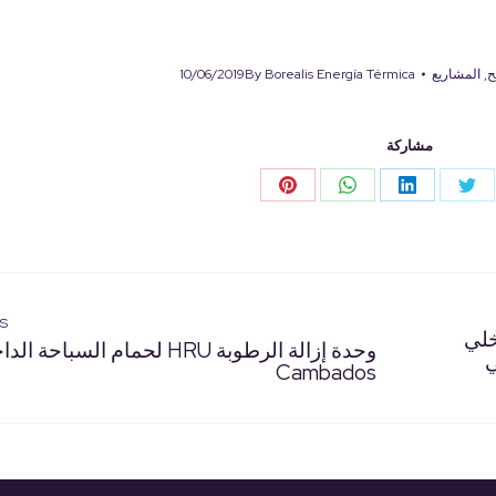
ح
,
المشاريع
Borealis Energía Térmica
By
10/06/2019
مشاركة
Share
Share
Share
Share
S
on
on
on
on
Pinterest
WhatsApp
LinkedIn
Twitter
Face
S
الداخلي
وحدة إزالة الرطوبة HRU لحمام السباحة 
ي
Cambados