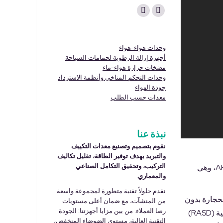
Find us on:
Linkedin
YouTube
page
page
opens
opens
وحدات هواء-هواء
in
in
أجهزة إزالة الرطوبة لحمامات السباحة
مضخات حرارة هواء-ماء
new
new
وحدات التحكم المناخي وأنظمة الاسترداد
window
window
Centro-de-
جودة الهواء
procesamiento-
معدات حسب الطلب
de-Moringa
نبذة عنا
نقوم بتصميم وتصنيع معدات التكييف
والتبريد بهدف توفير الطاقة، تقليل تكاليف
التركيب، وتحقيق التكامل الصناعي
. الوحدة هي طراز AHCE، وهي
والمعماري.
نقدم حلولاً تقنية متطورة لمجموعة واسعة
مال والحجارة بدون
من المنشآت، مع ضمان أعلى مستويات
رضا العملاء. من بين مزايا أجهزتنا: الجودة
. في هذا السياق، قامت جمعية أصدقاء الجمهورية العربية الصحراوية الديمقراطية (RASD)
التقنية العالية، مستوى الضوضاء المنخفض،