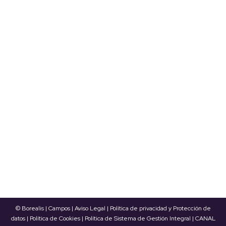
los requisitos de diseño ecológico de
equipos autónomos y rooftop
Sectores
Por
Borealis Energía Térmica
17/02/2020
AFEC publica una nota informativa sobre los
requisitos de diseño ecológico de equipos
autónomos y rooftop AFEC (Asociación de
Fabricantes de Equipos de Climatización) ha
publicado recientemente una nota informativa
sobre el cumplimiento con el Reglamento (UE)
2016/2281, relativo a los requisitos de diseño
ecológico de los Productos de Calentamiento de
aire, los Productos…
© Borealis | Campos |
Aviso Legal
|
Política de privacidad y Protección de
datos
|
Política de Cookies
|
Política de Sistema de Gestión Integral
|
CANAL