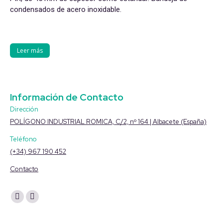
condensados de acero inoxidable.
Leer más
Información de Contacto
Dirección
POLÍGONO INDUSTRIAL ROMICA, C/2, nº 164 | Albacete (España)
Teléfono
(+34) 967 190 452
Contacto
Encuéntranos en:
YouTube
Linkedin
page
page