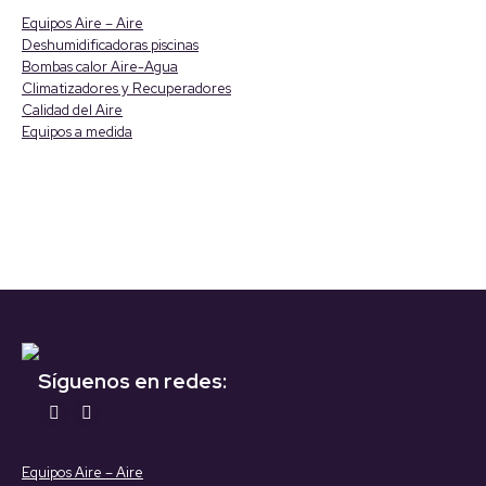
opens
opens
Equipos Aire – Aire
in
in
Deshumidificadoras piscinas
Bombas calor Aire-Agua
new
new
Climatizadores y Recuperadores
window
window
Calidad del Aire
Equipos a medida
Síguenos en redes:
Encuéntranos en:
YouTube
Linkedin
page
page
Equipos Aire – Aire
opens
opens