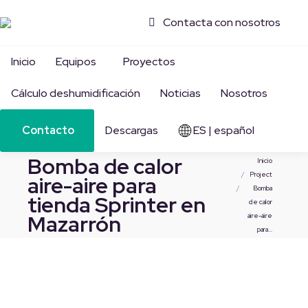
Contacta con nosotros
Inicio
Equipos
Proyectos
Cálculo deshumidificación
Noticias
Nosotros
Contacto
Descargas
ES | español
Bomba de calor
Estás aquí:
Inicio
Project
aire-aire para
Bomba
tienda Sprinter en
de calor
Mazarrón
aire-aire
para…