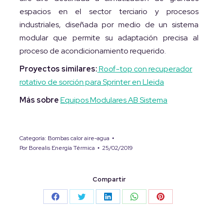
espacios en el sector terciario y procesos
industriales, diseñada por medio de un sistema
modular que permite su adaptación precisa al
proceso de acondicionamiento requerido.
Proyectos similares:
Roof-top con recuperador
rotativo de sorción para Sprinter en Lleida
Más sobre
Equipos Modulares AB Sistema
Categoría:
Bombas calor aire-agua
Por
Borealis Energía Térmica
25/02/2019
Compartir
Share
Share
Share
Share
Share
on
on
on
on
on