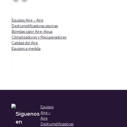
YouTube
Linkedin
page
page
opens
opens
Equipos Aire – Aire
in
in
Deshumidificadoras piscinas
Bombas calor Aire-Agua
new
new
Climatizadores y Recuperadores
window
window
Calidad del Aire
Equipos a medida
Equipos
Síguenos
Aire –
Aire
en
Deshumidificadoras