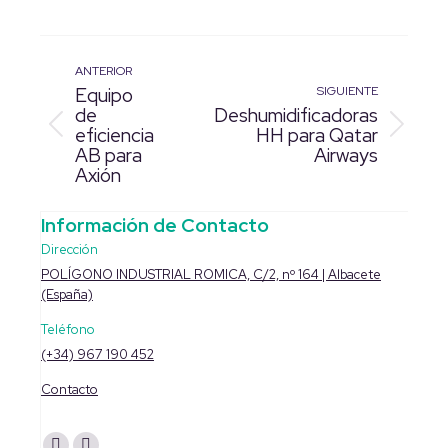
Facebook
Twitter
LinkedIn
WhatsApp
Pinterest
ANTERIOR
Navegación
Equipo
SIGUIENTE
de
Deshumidificadoras
entre
eficiencia
HH para Qatar
Proyecto
Proyecto
proyectos
AB para
Airways
anterior
siguiente
Axión
Información de Contacto
Dirección
POLÍGONO INDUSTRIAL ROMICA, C/2, nº 164 | Albacete
(España)
Teléfono
(+34) 967 190 452
Contacto
Encuéntranos en: