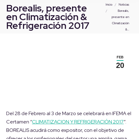
Estás aquí:
Borealis, presente
Inicio
Noticias
Borealis,
en Climatización &
presente en
Refrigeración 2017
Climatización
&…
FEB
20
Del 28 de Febrero al 3 de Marzo se celebrará en IFEMA el
Certamen “
CLIMATIZACION Y REFRIGERACIÓN 2017
”.
BOREALIS acudirá como expositor, con el objetivo de
ofrecer a los profesionales del sector una amplia gama