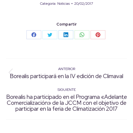
Categoría:
Noticias
20/02/2017
Compartir
Share
Share
Share
Share
Share
on
on
on
on
on
Facebook
Twitter
LinkedIn
WhatsApp
Pinterest
ANTERIOR
Navegación
Borealis participará en la IV edición de Climaval
Publicación
entre
anterior:
SIGUIENTE
publicaciones
Borealis ha participado en el Programa «Adelante
Comercialización» de la JCCM con el objetivo de
Publicación
participar en la feria de Climatización 2017
siguiente: