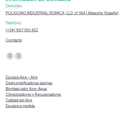
Dirección
POLÍGONO INDUSTRIAL ROMICA, C/2, nº 164 | Albacete (España)
Teléfono
(+34) 967 190 452
Contacto
Encuéntranos en:
YouTube
Linkedin
page
page
opens
opens
Equipos Aire – Aire
in
in
Deshumidificadoras piscinas
Bombas calor Aire-Agua
new
new
Climatizadores y Recuperadores
window
window
Calidad del Aire
Equipos a medida