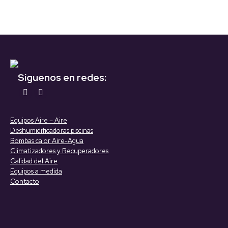
Síguenos en redes:
Encuéntranos en:
YouTube
Linkedin
page
page
Equipos Aire – Aire
opens
opens
Deshumidificadoras piscinas
in
in
Bombas calor Aire-Agua
Climatizadores y Recuperadores
new
new
Calidad del Aire
window
window
Equipos a medida
Contacto