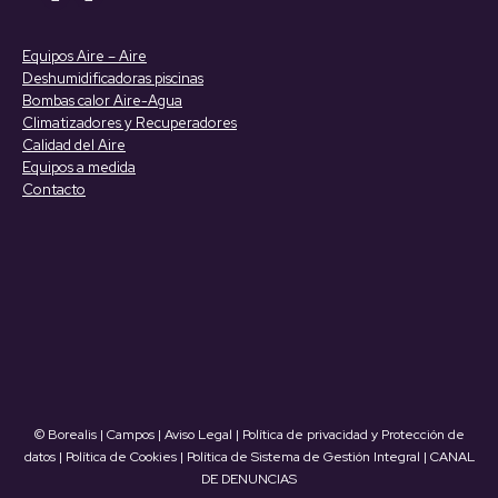
YouTube
Linkedin
page
page
Equipos Aire – Aire
opens
opens
Deshumidificadoras piscinas
in
in
Bombas calor Aire-Agua
Climatizadores y Recuperadores
new
new
Calidad del Aire
window
window
Equipos a medida
Contacto
© Borealis | Campos |
Aviso Legal
|
Política de privacidad y Protección de
datos
|
Política de Cookies
|
Política de Sistema de Gestión Integral
|
CANAL
DE DENUNCIAS