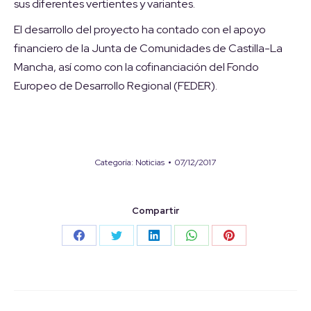
sus diferentes vertientes y variantes.
El desarrollo del proyecto ha contado con el apoyo
financiero de la Junta de Comunidades de Castilla-La
Mancha, así como con la cofinanciación del Fondo
Europeo de Desarrollo Regional (FEDER).
Categoría:
Noticias
07/12/2017
Compartir
Share
Share
Share
Share
Share
on
on
on
on
on
Facebook
Twitter
LinkedIn
WhatsApp
Pinterest