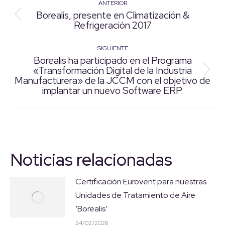
ANTERIOR
Navegación
Borealis, presente en Climatización &
Publicación
Refrigeración 2017
entre
anterior:
publicaciones
SIGUIENTE
Borealis ha participado en el Programa
«Transformación Digital de la Industria
Publicación
Manufacturera» de la JCCM con el objetivo de
siguiente:
implantar un nuevo Software ERP.
Noticias relacionadas
Certificación Eurovent para nuestras
Unidades de Tratamiento de Aire
‘Borealis’
24/02/2026