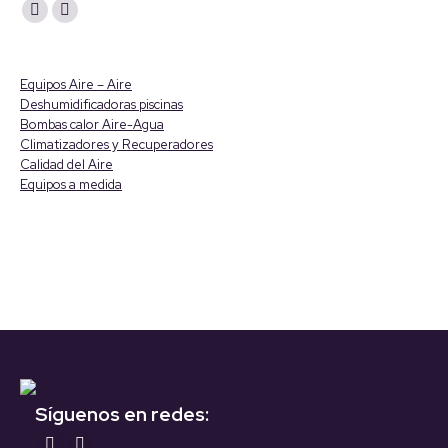
Encuéntranos en:
YouTube
Linkedin
page
page
opens
opens
Equipos Aire – Aire
in
in
Deshumidificadoras piscinas
Bombas calor Aire-Agua
new
new
Climatizadores y Recuperadores
window
window
Calidad del Aire
Equipos a medida
Síguenos en redes:
Encuéntranos en: