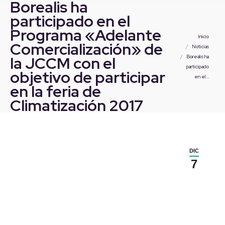
Borealis ha
participado en el
Programa «Adelante
Estás aquí:
Inicio
Comercialización» de
Noticias
la JCCM con el
Borealis ha
participado
objetivo de participar
en el…
en la feria de
Climatización 2017
DIC
7