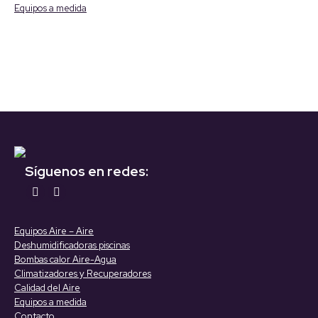
Equipos a medida
Síguenos en redes:
Encuéntranos en:
YouTube
Linkedin
page
page
Equipos Aire – Aire
opens
opens
Deshumidificadoras piscinas
in
in
Bombas calor Aire-Agua
Climatizadores y Recuperadores
new
new
Calidad del Aire
window
window
Equipos a medida
Contacto