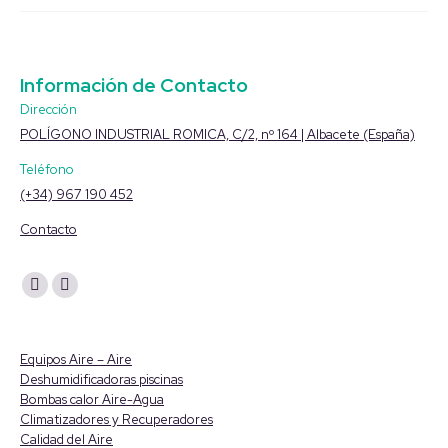
Información de Contacto
Dirección
POLÍGONO INDUSTRIAL ROMICA, C/2, nº 164 | Albacete (España)
Teléfono
(+34) 967 190 452
Contacto
Encuéntranos en:
YouTube
Linkedin
page
page
opens
opens
Equipos Aire – Aire
in
in
Deshumidificadoras piscinas
Bombas calor Aire-Agua
new
new
Climatizadores y Recuperadores
window
window
Calidad del Aire