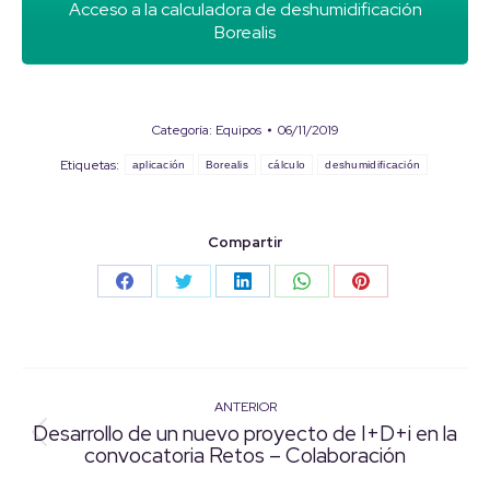
Acceso a la calculadora de deshumidificación
Borealis
Categoría:
Equipos
06/11/2019
Etiquetas:
aplicación
Borealis
cálculo
deshumidificación
Compartir
Share
Share
Share
Share
Share
on
on
on
on
on
Facebook
Twitter
LinkedIn
WhatsApp
Pinterest
ANTERIOR
Navegación
Desarrollo de un nuevo proyecto de I+D+i en la
Publicación
convocatoria Retos – Colaboración
entre
anterior: