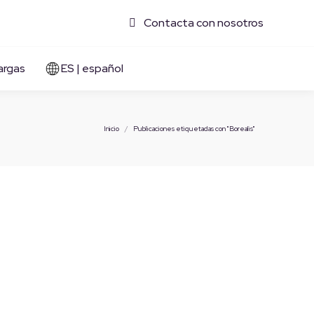
Contacta con nosotros
argas
ES | español
Estás aquí:
Inicio
Publicaciones etiquetadas con "Borealis"