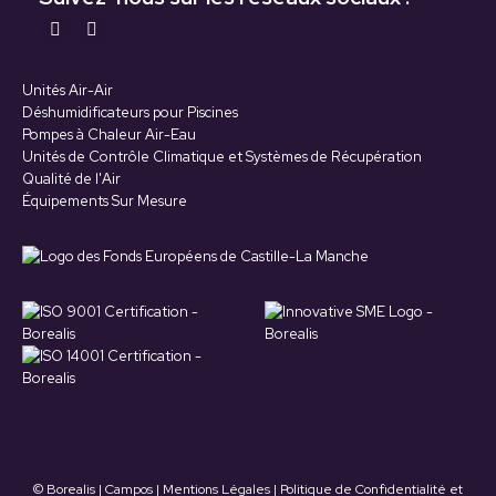
Retrouvez-nous sur :
La
La
page
page
Unités Air-Air
YouTube
LinkedIn
Déshumidificateurs pour Piscines
s'ouvre
s'ouvre
Pompes à Chaleur Air-Eau
Unités de Contrôle Climatique et Systèmes de Récupération
dans
dans
Qualité de l'Air
une
une
Équipements Sur Mesure
nouvelle
nouvelle
fenêtre
fenêtre
© Borealis | Campos |
Mentions Légales
|
Politique de Confidentialité et