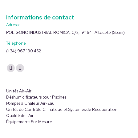
Informations de contact
Adresse
POLÍGONO INDUSTRIAL ROMICA, C/2, nº 164 | Albacete (Spain)
Téléphone
(+34) 967 190 452
Trouvez nous sur :
La
La
page
page
YouTube
LinkedIn
Unités Air-Air
s'ouvre
s'ouvre
Déshumidificateurs pour Piscines
Pompes à Chaleur Air-Eau
dans
dans
Unités de Contrôle Climatique et Systèmes de Récupération
une
une
Qualité de l'Air
nouvelle
nouvelle
Équipements Sur Mesure
fenêtre
fenêtre