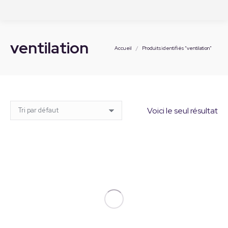
ventilation
Vous êtes ici :
Accueil
Produits identifiés “ventilation”
Voici le seul résultat