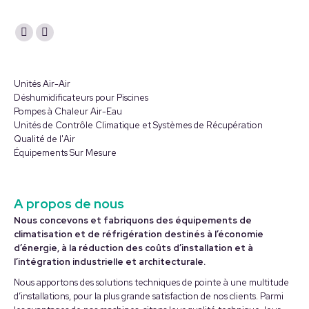
Trouvez nous sur :
La
La
page
page
YouTube
LinkedIn
Unités Air-Air
s'ouvre
s'ouvre
Déshumidificateurs pour Piscines
Pompes à Chaleur Air-Eau
dans
dans
Unités de Contrôle Climatique et Systèmes de Récupération
une
une
Qualité de l'Air
nouvelle
nouvelle
Équipements Sur Mesure
fenêtre
fenêtre
A propos de nous
Nous concevons et fabriquons des équipements de
climatisation et de réfrigération destinés à l’économie
d’énergie, à la réduction des coûts d’installation et à
l’intégration industrielle et architecturale.
Nous apportons des solutions techniques de pointe à une multitude
d’installations, pour la plus grande satisfaction de nos clients. Parmi