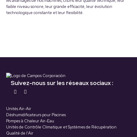
les avantages de nos machines, citons leur qualité technique, leur
faible niveau sonore, leur grande efficacité, leur évolution
technologique constante et leur flexibilité.
Suivez-nous sur les réseaux sociaux :
Retrouvez-nous sur :
La
La
page
page
Unités Air-Air
YouTube
LinkedIn
Déshumidificateurs pour Piscines
s'ouvre
s'ouvre
Pompes à Chaleur Air-Eau
Unités de Contrôle Climatique et Systèmes de Récupération
dans
dans
Qualité de l'Air
une
une