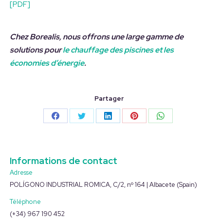
[PDF]
Chez Borealis, nous offrons une large gamme de
solutions pour
le chauffage des piscines et les
économies d’énergie
.
Partager
Partager
Partager
Partager
Partager
Partager
sur
sur
sur
sur
sur
Facebook
Twitter
LinkedIn
Pinterest
WhatsApp
Informations de contact
Adresse
POLÍGONO INDUSTRIAL ROMICA, C/2, nº 164 | Albacete (Spain)
Téléphone
(+34) 967 190 452