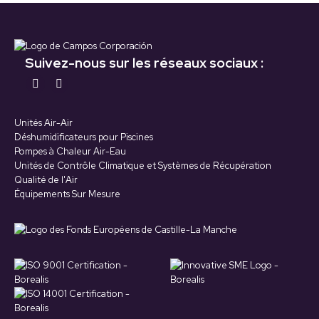
Suivez-nous sur les réseaux sociaux :
Retrouvez-nous sur :
La
La
page
page
Unités Air-Air
YouTube
LinkedIn
Déshumidificateurs pour Piscines
s'ouvre
s'ouvre
Pompes à Chaleur Air-Eau
Unités de Contrôle Climatique et Systèmes de Récupération
dans
dans
Qualité de l'Air
une
une
Équipements Sur Mesure
nouvelle
nouvelle
fenêtre
fenêtre