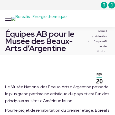
La
L
page
YouT
L
s'ouv
s
Vous êtes ici :
Équipes AB pour le
dans
d
Accueil
Actualités
une
Musée des Beaux-
Équipes AB
nouve
n
Arts d’Argentine
pour le
fenê
f
Musée…
FÉV
20
Le Musée National des Beaux-Arts d’Argentine possède
le plus grand patrimoine artistique du pays et est l’un des
principaux musées d’Amérique latine.
Pour le projet de réhabilitation du premier étage, Borealis