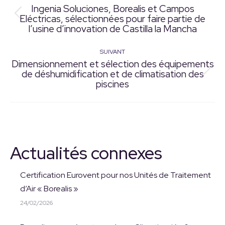
Navigation
Ingenia Soluciones, Borealis et Campos
Eléctricas, sélectionnées pour faire partie de
Article
article
l’usine d’innovation de Castilla la Mancha
précédent
:
SUIVANT
Dimensionnement et sélection des équipements
de déshumidification et de climatisation des
Article
piscines
suivant
:
Actualités connexes
Certification Eurovent pour nos Unités de Traitement
d’Air « Borealis »
24/02/2026