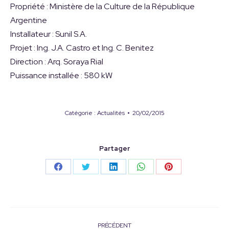
Propriété : Ministère de la Culture de la République
Argentine
Installateur : Sunil S.A.
Projet : Ing. J.A. Castro et Ing. C. Benitez
Direction : Arq. Soraya Rial
Puissance installée : 580 kW
Catégorie :
Actualités
20/02/2015
Partager
Partager
Partager
Partager
Partager
Partager
sur
sur
sur
sur
sur
Facebook
Twitter
LinkedIn
WhatsApp
Pinterest
PRÉCÉDENT