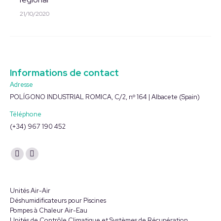
21/10/2020
Informations de contact
Adresse
POLÍGONO INDUSTRIAL ROMICA, C/2, nº 164 | Albacete (Spain)
Téléphone
(+34) 967 190 452
Trouvez nous sur :
La
La
page
page
YouTube
LinkedIn
Unités Air-Air
s'ouvre
s'ouvre
Déshumidificateurs pour Piscines
Pompes à Chaleur Air-Eau
dans
dans
Unités de Contrôle Climatique et Systèmes de Récupération